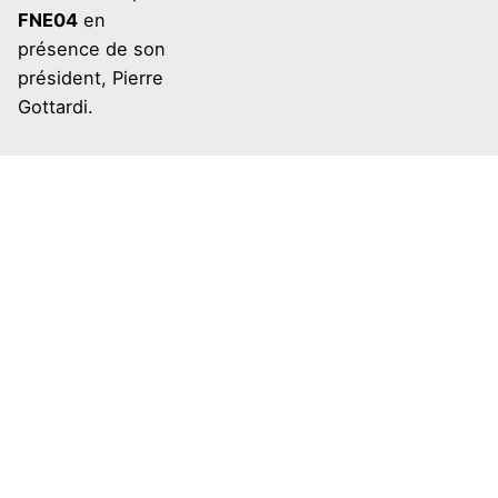
FNE04
en
présence de son
président, Pierre
Gottardi.
Tout est gratuit sur
inscription à l’atelier et
adhésion à
l’association Kritik à
prix libre.