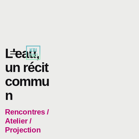
Skip
to
content
L'eau,
un récit
commu
n
Rencontres /
Atelier /
Projection