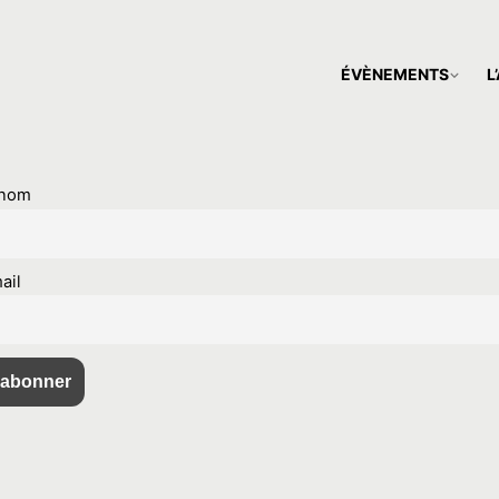
ÉVÈNEMENTS
L
énom
ail